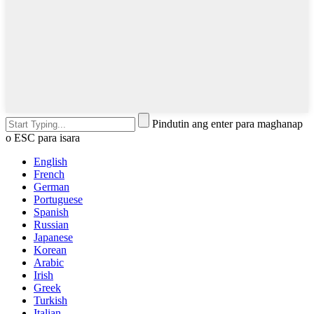
Pindutin ang enter para maghanap
o ESC para isara
English
French
German
Portuguese
Spanish
Russian
Japanese
Korean
Arabic
Irish
Greek
Turkish
Italian