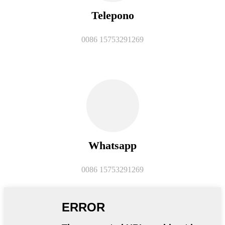
Telepono
0086 15753291269
Whatsapp
0086 15753291269