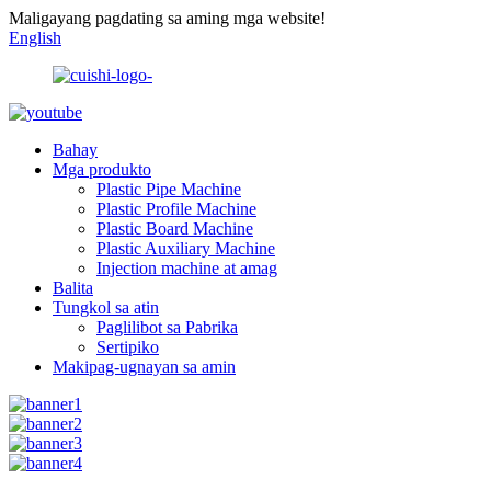
Maligayang pagdating sa aming mga website!
English
Bahay
Mga produkto
Plastic Pipe Machine
Plastic Profile Machine
Plastic Board Machine
Plastic Auxiliary Machine
Injection machine at amag
Balita
Tungkol sa atin
Paglilibot sa Pabrika
Sertipiko
Makipag-ugnayan sa amin