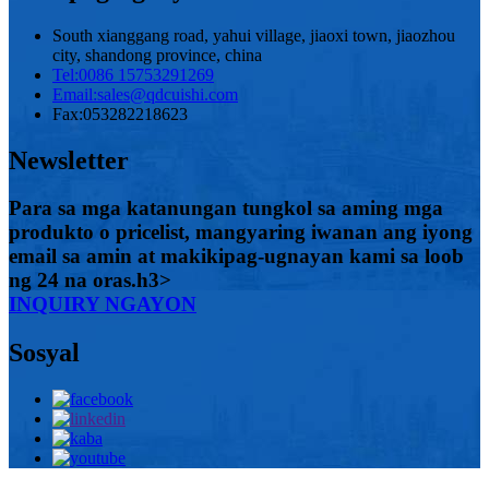
South xianggang road, yahui village, jiaoxi town, jiaozhou
city, shandong province, china
Tel:
0086 15753291269
Email:
sales@qdcuishi.com
Fax:
053282218623
Newsletter
Para sa mga katanungan tungkol sa aming mga
produkto o pricelist, mangyaring iwanan ang iyong
email sa amin at makikipag-ugnayan kami sa loob
ng 24 na oras.h3>
INQUIRY NGAYON
Sosyal