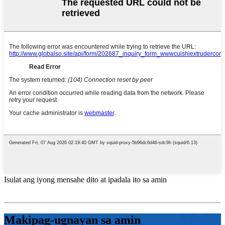
Isulat ang iyong mensahe dito at ipadala ito sa amin
Makipag-ugnayan sa amin