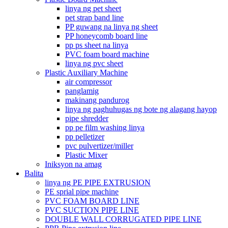
linya ng pet sheet
pet strap band line
PP guwang na linya ng sheet
PP honeycomb board line
pp ps sheet na linya
PVC foam board machine
linya ng pvc sheet
Plastic Auxiliary Machine
air compressor
panglamig
makinang pandurog
linya ng paghuhugas ng bote ng alagang hayop
pipe shredder
pp pe film washing linya
pp pelletizer
pvc pulvertizer/miller
Plastic Mixer
Iniksyon na amag
Balita
linya ng PE PIPE EXTRUSION
PE sprial pipe machine
PVC FOAM BOARD LINE
PVC SUCTION PIPE LINE
DOUBLE WALL CORRUGATED PIPE LINE