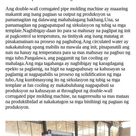
Ang double-wall corrugated pipe molding machine ay maaaring
makamit ang isang pagtaas sa output ng produksyon sa
pamamagitan ng dalawang mahahalagang hakbang.Una, sa
pamamagitan ng pagpapatupad ng sirkulasyon ng tubig sa mga
template.Nagbibigay-daan ito para sa mahusay na paglipat ng init
at pagkontrol sa temperatura, na tinitiyak ang isang matatag at
pinakamainam na proseso ng paghubog.Ang circulated water ay
nakakatulong upang mabilis na mawala ang init, pinapanatili ang
nais na hanay ng temperatura para sa mas mahusay na pagbuo ng
mga tubo.Pangalawa, ang paggamit ng fan cooling ay
mahalaga.Ang mga tagahanga ay nagbibigay ng karagdagang
epekto sa paglamig, na higit na nagpapahusay sa kahusayan sa
paglamig at nagpapabilis sa proseso ng solidification ng mga
tubo.Ang kumbinasyong ito ng sirkulasyon ng tubig sa mga
template at fan cooling ay makabuluhang nagpapabuti sa
produksyon na kahusayan at throughput ng double-wall
corrugated pipe molding machine, na nagreresulta sa mas mataas
na produktibidad at nakakatugon sa mga hinihingi ng pagtaas ng
produksyon.