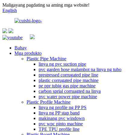
Maligayang pagdating sa aming mga website!
English
Bahay
Mga produkto
Plastic Pipe Machine
linya ng pvc suction pipe
pvc garden hose malambot na linya ng tubo
prestressed corrugated pipe line
plastic corrugated pipe machine
pe ppr tubig gas pipe machine
carbon sprial corruagted na linya
pvc water power pipe machine
Plastic Profile Machine
linya ng profile ng PP PS
linya ng PP stap band
makinang pvc windown
pvc wpc pinto machine
TPE TPU profile line
Plastic Board Machine