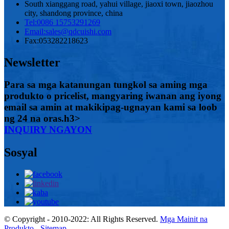
South xianggang road, yahui village, jiaoxi town, jiaozhou
city, shandong province, china
Tel:
0086 15753291269
Email:
sales@qdcuishi.com
Fax:
053282218623
Newsletter
Para sa mga katanungan tungkol sa aming mga
produkto o pricelist, mangyaring iwanan ang iyong
email sa amin at makikipag-ugnayan kami sa loob
ng 24 na oras.h3>
INQUIRY NGAYON
Sosyal
© Copyright - 2010-2022: All Rights Reserved.
Mga Mainit na
Produkto
-
Sitemap