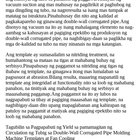
vacuum suction ang mas mahusay na pagdirikit at paghubog ng
mga dingding ng tubo, na nagreresulta sa isang mas tumpak at
matatag na istraktura.Pinahuhusay din nito ang kalidad at
pagkakapareho ng ginawang double-wall corrugated pipe.Ang
disenyo ng vacuum na ito ay isang mahalagang elemento na nag-
aambag sa kahusayan at pagiging epektibo ng produksyon ng
double-wall corrugated pipe, na nagbibigay-daan sa paglikha ng
mga de-kalidad na tubo na may ninanais na mga katangian.
Ang template ay sumasailalim sa nitriding treatment, na
humahantong sa mataas na tigas at mahabang buhay ng
serbisyo.Pinapahusay ng paggamot sa nitriding ang tigas ng
ibabaw ng template, na ginagawa itong mas lumalaban sa
pagsusuot at abrasion.Bilang resulta, maaaring mapanatili ng
template ang integridad at functionality nito sa loob ng mahabang
panahon, na tinitiyak ang mahabang buhay ng serbisyo at
maaasahang pagganap.Ang paggamot na ito ay lubos na
nagpapabuti sa tibay at pagiging maaasahan ng template, na
nagbibigay-daan dito upang mapaglabanan ang kahirapan ng
patuloy na paggamit at matiyak ang pagiging epektibo nito sa
loob ng mahabang panahon.
Tagubilin sa Pagpapabuti ng Yield sa pamamagitan ng
Circulation ng Tubig sa Double-Wall Corrugated Pipe Molding
Machine Templates at Fan Cooling