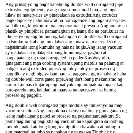
Ang prinsipyo ng pagtatrabaho ng double-wall corrugated pipe
extrusion equipment ay ang mga sumusunod.Una, ang mga
hilaw na materyales ay pinapakain sa extruder.Ang extruder
pagkatapos ay natutunaw at na-homogenize ang mga materyales
sa ilalim ng kinokontrol na temperatura at presyon.Ang tunaw na
plastik ay pinipilit sa pamamagitan ng isang die na partikular na
idinisenyo upang bumuo ng katangian na double-wall corrugated
na istraktura.Habang lumalabas ang tunaw na materyal sa die,
nagsisimula itong kumuha ng nais na hugis.Ang isang vacuum
ay madalas na inilalapat upang tumulong sa pagbuo at
pagpapatatag ng mga corrugated na pader.Kasabay nito,
ginagamit ang mga cooling system upang mabilis na palamig at
patigasin ang extruded pipe.Ang tuluy-tuloy na proseso ng
pagpilit ay nagbibigay-daan para sa paggawa ng mahabang haba
ng double-wall corrugated pipe.Ang iba't ibang mekanismo ng
kontrol ay nasa lugar upang matiyak ang tumpak na mga sukat,
pare-pareho ang kalidad, at maayos na operasyon sa buong
proseso ng pagpilit.
Ang double-wall corrugated pipe module ay dinisenyo na may
vacuum suction.Ang tampok na disenyo na ito ay gumaganap ng
isang mahalagang papel sa proseso ng pagmamanupaktura.Sa
pamamagitan ng paglikha ng vacuum na kapaligiran sa loob ng
module, nakakatulong itong mahigpit na hawakan at hubugin
ang materyal ng tubo sa panahon ng paggawa.Tinitiyak ng