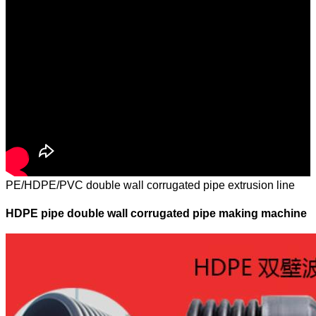
PE/HDPE/PVC double wall corrugated pipe extrusion line
HDPE pipe double wall corrugated pipe making machine