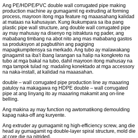
Ang PE/HDPE/PVC double wall corrugated pipe making
production machine ay gumagamit ng extruding at forming
process, mayroon itong mga feature ng maaasahang kalidad
at mataas na kahusayan. Kung ikukumpara sa iba pang
plastic pipe wall structure, ang double wall corrugated pipe
ay may mahusay na disenyo ng istraktura ng pader, ang
mababang timbang na abot nito ang mas mababang gastos
sa produksyon at pagbutihin ang pagiging
mapagkumpitensya sa merkado. Ang tubo ay malawakang
ginagamit sa iba't ibang larangan sa halip na kongkreto na
tubo at mga bakal na tubo, dahil mayroon itong mahusay na
mga tampok tulad ng: madaling konektado at mga accessory
na naka-install, at kalidad na maaasahan.
double – wall corrugated pipe production line ay maaaring
patuloy na makagawa ng HDPE double – wall corrugated
pipe at ang linyang ito ay maaaring makamit ang on-line
belling.
Ang makina ay may function ng awtomatikong demoulding
kapag naka-off ang kuryente.
Ang extruder ay gumagamit ng high-efficiency screw, ang die
head ay gumagamit ng double-layer spiral structure, mold die
at core die na nitrided.