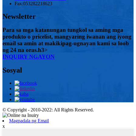
Fax:
053282218623
Newsletter
Para sa mga katanungan tungkol sa aming mga
produkto o pricelist, mangyaring iwanan ang iyong
email sa amin at makikipag-ugnayan kami sa loob
ng 24 na oras.h3>
INQUIRY NGAYON
Sosyal
© Copyright - 2010-2022: All Rights Reserved.
Magpadala ng Email
x