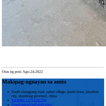
Oras ng post: Ago-24-2022
Makipag-ugnayan sa amin
South xianggang road, yahui village, jiaoxi town, jiaozhou
city, shandong province, china
Tel:
0086 15753291269
Email:
sales@qdcuishi.com