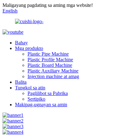
Maligayang pagdating sa aming mga website!
English
Bahay
Mga produkto
Plastic Pipe Machine
Plastic Profile Machine
Plastic Board Machine
Plastic Auxiliary Machine
Injection machine at amag
Balita
Tungkol sa atin
Paglilibot sa Pabrika
Sertipiko
Makipag-ugnayan sa amin