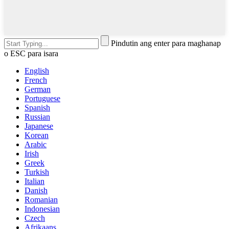
Pindutin ang enter para maghanap
o ESC para isara
English
French
German
Portuguese
Spanish
Russian
Japanese
Korean
Arabic
Irish
Greek
Turkish
Italian
Danish
Romanian
Indonesian
Czech
Afrikaans