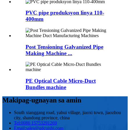
PVC pipe produksyon linya 110-
400mm
Post Tensioning Galvanized Pipe
Making Machine ...
PE Optical Cable Micro-Duct
Bundles machine
Makipag-ugnayan sa amin
South xianggang road, yahui village, jiaoxi town, jiaozhou
city, shandong province, china
Tel:
0086 15753291269
Email:
sales@qdcuishi.com