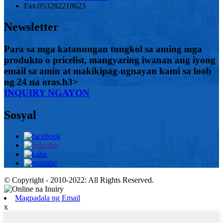
Fax:
053282218623
Newsletter
Para sa mga katanungan tungkol sa aming mga
produkto o pricelist, mangyaring iwanan ang iyong
email sa amin at makikipag-ugnayan kami sa loob
ng 24 na oras.h3>
INQUIRY NGAYON
Sosyal
© Copyright - 2010-2022: All Rights Reserved.
Magpadala ng Email
x