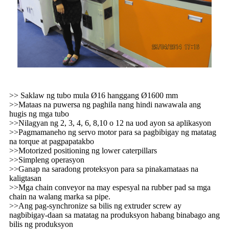
>> Saklaw ng tubo mula Ø16 hanggang Ø1600 mm
>>Mataas na puwersa ng paghila nang hindi nawawala ang
hugis ng mga tubo
>>Nilagyan ng 2, 3, 4, 6, 8,10 o 12 na uod ayon sa aplikasyon
>>Pagmamaneho ng servo motor para sa pagbibigay ng matatag
na torque at pagpapatakbo
>>Motorized positioning ng lower caterpillars
>>Simpleng operasyon
>>Ganap na saradong proteksyon para sa pinakamataas na
kaligtasan
>>Mga chain conveyor na may espesyal na rubber pad sa mga
chain na walang marka sa pipe.
>>Ang pag-synchronize sa bilis ng extruder screw ay
nagbibigay-daan sa matatag na produksyon habang binabago ang
bilis ng produksyon