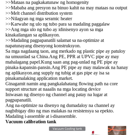
>>Mataas na pagkakatunaw ng homogenity
>>Mababa ang presyon na binuo kahit na may mataas na output
>>Melt channel distribution system
>>Nilagyan ng mga seramic heater
>>Karwahe ng ulo ng tubo para sa madaling paggalaw
>>Ang mga ulo ng tubo ay idinisenyo ayon sa mga
kinakailangan sa aplikasyon.
>>Madaling pagpapanatili salamat sa na-optimize at
napatunayang disenyong konstruksyon.
Sa mga nagdaang taon, ang merkado ng plastic pipe ay patuloy
na umuunlad sa China.Ang PE, PPR at UPVC pipe ay may
mahalagang papel.Kung saan ang pag-unlad ng PE pipe ay
pinaka-kapansin-pansin.Ang PE pipe ay may malawak na hanay
ng aplikasyon.ang supply ng tubig at gas pipe ay isa sa
pinakamalaking application market.
Ginagamit namin ang pangkalahatang flowing path na core
support structure at naaalis na mga locating device
Iniwasan ng disenyo ng channel ang patay na lugar at
pagpapanatili.
Ang na-optimize na disenyo ng dumadaloy na channel ay
nagbibigay dito ng mas malakas na resistensya sa epekto.
Madaling i-assemble at i-disassemble.
Vacuum calibration tank