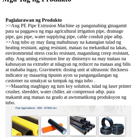
Paglalarawan ng Produkto
>>Ang PE Pipe Extrusion Machine ay pangunahing ginagamit
para sa paggawa ng mga agricultural irrigation pipe, drainage
pipe, gas pipe, water supplying pipe, cable conduit pipe atbp.
>>Ang tubo ay may ilang mahuhusay na katangian tulad ng
heating resistant, aging resistant, mataas na mekanikal na lakas,
environmental stress cracks resistant, magandang creep resistant,
atbp. Ang aming extrusion line ay dinisenyo na may mataas na
kahusayan na extruder at nilagyan ng reducer na mataas ang bilis
at mababa ingay, Gravimetric dosing unit at ultrasonic thickness
indicator ay maaaring tipunin ayon sa pangangailangan ng
customer na umakyat sa tumpak ng mga tubo .
>>Maaaring magbigay ng turn key solution, tulad ng laser printer
crusher, shredder, water chiller, air compressor atbp. para
makamit ang mataas na grado at awtomatikong produksyon ng
tubo.