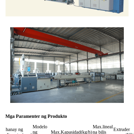
Mga Paramenter ng Produkto
Modelo
Max.lineal
hanay ng
Extruder
ng
Max.Kapasidad(kg/h)
na bilis