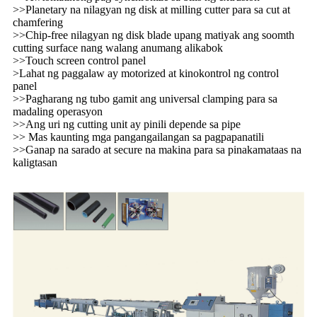
>>Planetary na nilagyan ng disk at milling cutter para sa cut at
chamfering
>>Chip-free nilagyan ng disk blade upang matiyak ang soomth
cutting surface nang walang anumang alikabok
>>Touch screen control panel
>Lahat ng paggalaw ay motorized at kinokontrol ng control
panel
>>Pagharang ng tubo gamit ang universal clamping para sa
madaling operasyon
>>Ang uri ng cutting unit ay pinili depende sa pipe
>> Mas kaunting mga pangangailangan sa pagpapanatili
>>Ganap na sarado at secure na makina para sa pinakamataas na
kaligtasan