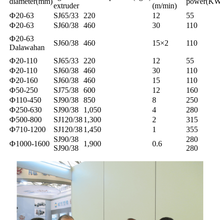
diameter(mm)
power(KW
extruder
(m/min)
Ф20-63
SJ65/33
220
12
55
Ф20-63
SJ60/38
460
30
110
Ф20-63
SJ60/38
460
15×2
110
Dalawahan
Ф20-110
SJ65/33
220
12
55
Ф20-110
SJ60/38
460
30
110
Ф20-160
SJ60/38
460
15
110
Ф50-250
SJ75/38
600
12
160
Ф110-450
SJ90/38
850
8
250
Ф250-630
SJ90/38
1,050
4
280
Ф500-800
SJ120/38
1,300
2
315
Ф710-1200
SJ120/38
1,450
1
355
SJ90/38
280
Ф1000-1600
1,900
0.6
SJ90/38
280