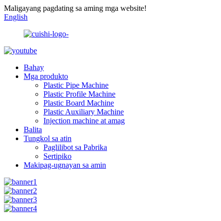
Maligayang pagdating sa aming mga website!
English
Bahay
Mga produkto
Plastic Pipe Machine
Plastic Profile Machine
Plastic Board Machine
Plastic Auxiliary Machine
Injection machine at amag
Balita
Tungkol sa atin
Paglilibot sa Pabrika
Sertipiko
Makipag-ugnayan sa amin