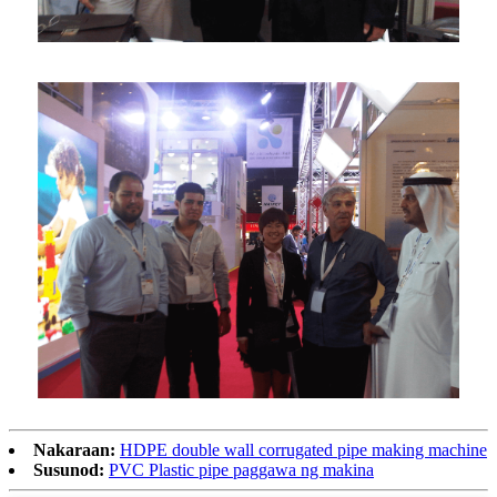
Nakaraan:
HDPE double wall corrugated pipe making machine
Susunod:
PVC Plastic pipe paggawa ng makina