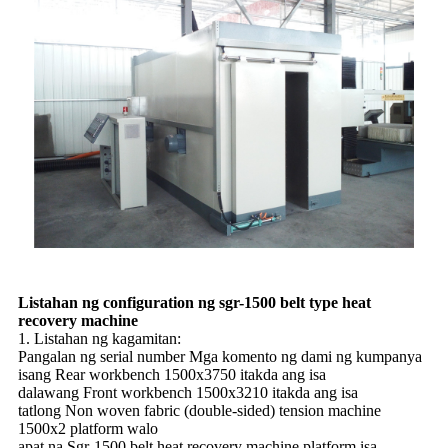
Listahan ng configuration ng sgr-1500 belt type heat
recovery machine
1. Listahan ng kagamitan:
Pangalan ng serial number Mga komento ng dami ng kumpanya
isang Rear workbench 1500x3750 itakda ang isa
dalawang Front workbench 1500x3210 itakda ang isa
tatlong Non woven fabric (double-sided) tension machine
1500x2 platform walo
apat na Sgr-1500 belt heat recovery machine platform isa