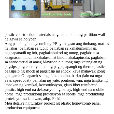
plastic construction materials na ginamit building partition wall
na gawa sa holypan
Ang panel ng honeycomb ng PP ay magaan ang timbang, mataas
na lakas, paglaban sa tubig, paglaban sa kahalumigmigan,
pagpapanatili ng init, pagkakabukod ng tunog, paglaban sa
kaagnasan, hindi nakakalason at hindi nakakapinsala, paglaban
sa antibacterial at amag.Mayroon din itong mga katangian ng
pagsipsip ng enerhiya, muling pagpapapangit ng thermoplastic,
pagsipsip ng shock at pagsipsip ng shock, kaya malawak itong
ginagamit Ginagamit sa mga lokomotibo, barko (lalo na mga
yate, speedboat), pantalan ng yate, pontoon, van, mga tangke ng
imbakan ng kemikal, konstruksiyon, glass fiber reinforced
plastic, high-end na dekorasyon ng bahay, high-end na mobile
home, mga produktong proteksyon sa sports, mga produktong
proteksyon sa katawan, atbp. Field.
Mga detalye ng turnkey project ng plastic honeycomb panel
production equipment