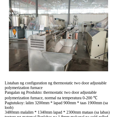
Listahan ng configuration ng thermostatic two door adjustable
polymerization furnace
Pangalan ng Produkto: thermostatic two door adjustable
polymerization furnace, normal na temperatura 0-200 ℃
Pagtutukoy: lalim 3200mm * lapad 900mm * taas 1900mm (sa
loob)
3480mm malalim * 1340mm lapad * 2300mm mataas (sa labas)
texture ng materyal Panlabas na 1.8mm makapal na cold-rolled