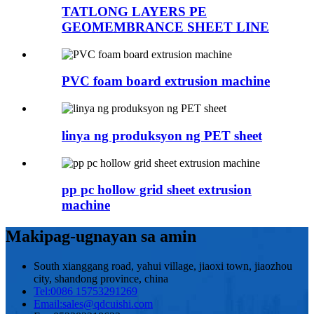
TATLONG LAYERS PE
GEOMEMBRANCE SHEET LINE
PVC foam board extrusion machine
linya ng produksyon ng PET sheet
pp pc hollow grid sheet extrusion
machine
Makipag-ugnayan sa amin
South xianggang road, yahui village, jiaoxi town, jiaozhou
city, shandong province, china
Tel:
0086 15753291269
Email:
sales@qdcuishi.com