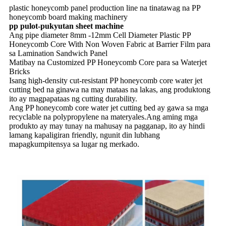
plastic honeycomb panel production line na tinatawag na PP
honeycomb board making machinery
pp pulot-pukyutan sheet machine
Ang pipe diameter 8mm -12mm Cell Diameter Plastic PP
Honeycomb Core With Non Woven Fabric at Barrier Film para
sa Lamination Sandwich Panel
Matibay na Customized PP Honeycomb Core para sa Waterjet
Bricks
Isang high-density cut-resistant PP honeycomb core water jet
cutting bed na ginawa na may mataas na lakas, ang produktong
ito ay magpapataas ng cutting durability.
Ang PP honeycomb core water jet cutting bed ay gawa sa mga
recyclable na polypropylene na materyales.Ang aming mga
produkto ay may tunay na mahusay na pagganap, ito ay hindi
lamang kapaligiran friendly, ngunit din lubhang
mapagkumpitensya sa lugar ng merkado.