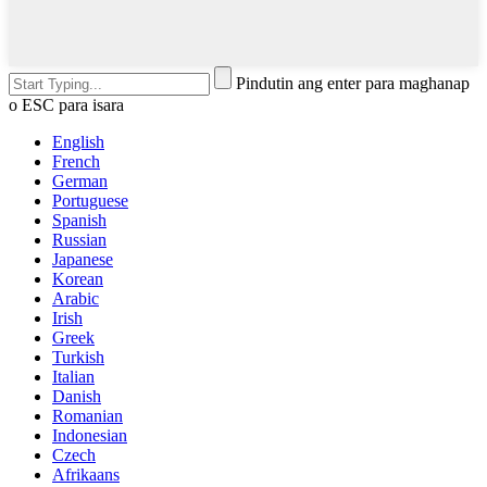
Pindutin ang enter para maghanap
o ESC para isara
English
French
German
Portuguese
Spanish
Russian
Japanese
Korean
Arabic
Irish
Greek
Turkish
Italian
Danish
Romanian
Indonesian
Czech
Afrikaans