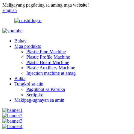
Maligayang pagdating sa aming mga website!
English
Bahay
Mga produkto
Plastic Pipe Machine
Plastic Profile Machine
Plastic Board Machine
Plastic Auxiliary Machine
Injection machine at amag
Balita
Tungkol sa atin
Paglilibot sa Pabrika
Sertipiko
Makipag-ugnayan sa amin