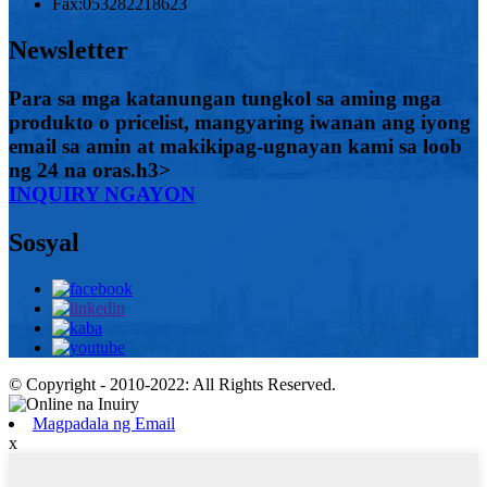
Fax:
053282218623
Newsletter
Para sa mga katanungan tungkol sa aming mga
produkto o pricelist, mangyaring iwanan ang iyong
email sa amin at makikipag-ugnayan kami sa loob
ng 24 na oras.h3>
INQUIRY NGAYON
Sosyal
© Copyright - 2010-2022: All Rights Reserved.
Magpadala ng Email
x