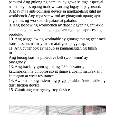
pamutol.Ang gulong ng pamutol ay gawa sa mga espesyal
na materyales upang mabawasan ang ingay at pagsusuot.
8. May mga anti-collision device sa magkabilang gilid ng
workbench.Ang mga screw rod ay ginagamit upang ayusin
ang antas ng workbench pataas at pababa.
9. Ang ibabaw ng workbench ay dapat lagyan ng anti-skid
tape upang maiwasan ang paggalaw ng mga naprosesong
produkto.
10. Ang paggalaw ng worktable ay gumagamit ng gear rack
transmission, na may mas matatag na pagganap.
11. Ang cutter box ay nabuo sa pamamagitan ng finish
machining.
Ang buong taas na protective belt (w0.45mm) ay
pinagtibay.
13. Ang track ay gumagamit ng T89 elevator guide rail, na
katumpakan na pinoproseso at ginawa upang matiyak ang
katatagan at wear resistance.
14. Awtomatikong sistema ng pagpapatakbo;Awtomatikong
dust suction device.
15. Gamit ang emergency stop device.