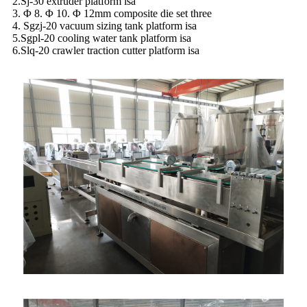
2.Sj-30 extruder platform isa
3. Φ 8. Φ 10. Φ 12mm composite die set three
4. Sgzj-20 vacuum sizing tank platform isa
5.Sgpl-20 cooling water tank platform isa
6.Slq-20 crawler traction cutter platform isa