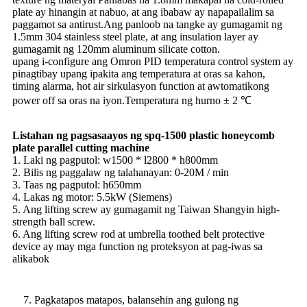
plate ay hinangin at nabuo, at ang ibabaw ay napapailalim sa
paggamot sa antirust.Ang panloob na tangke ay gumagamit ng
1.5mm 304 stainless steel plate, at ang insulation layer ay
gumagamit ng 120mm aluminum silicate cotton.
upang i-configure ang Omron PID temperatura control system ay
pinagtibay upang ipakita ang temperatura at oras sa kahon,
timing alarma, hot air sirkulasyon function at awtomatikong
power off sa oras na iyon.Temperatura ng hurno ± 2 ℃
Listahan ng pagsasaayos ng spq-1500 plastic honeycomb
plate parallel cutting machine
1. Laki ng pagputol: w1500 * l2800 * h800mm
2. Bilis ng paggalaw ng talahanayan: 0-20M / min
3. Taas ng pagputol: h650mm
4. Lakas ng motor: 5.5kW (Siemens)
5. Ang lifting screw ay gumagamit ng Taiwan Shangyin high-
strength ball screw.
6. Ang lifting screw rod at umbrella toothed belt protective
device ay may mga function ng proteksyon at pag-iwas sa
alikabok
7. Pagkatapos matapos, balansehin ang gulong ng